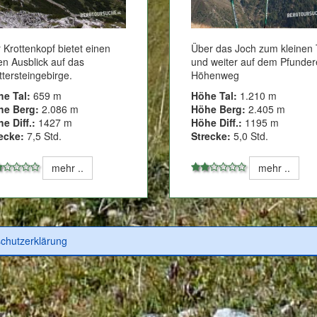
 Krottenkopf bietet einen
Über das Joch zum kleinen 
len Ausblick auf das
und weiter auf dem Pfunder
tersteingebirge.
Höhenweg
he Tal:
659 m
Höhe Tal:
1.210 m
he Berg:
2.086 m
Höhe Berg:
2.405 m
e Diff.:
1427 m
Höhe Diff.:
1195 m
ecke:
7,5 Std.
Strecke:
5,0 Std.
mehr ..
mehr ..
chutzerklärung