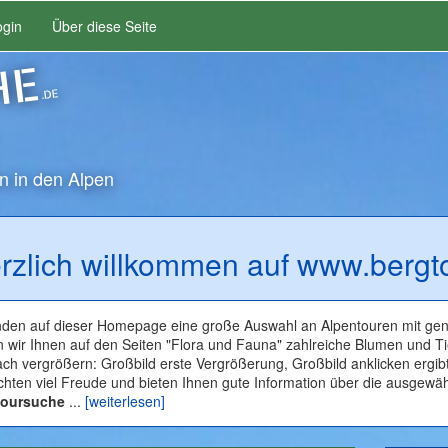
ogin
Über diese Seite
HE
.DE
n in den Alpen
rzlich willkommen auf www.bergt
inden auf dieser Homepage eine große Auswahl an Alpentouren mit gena
en wir Ihnen auf den Seiten "Flora und Fauna" zahlreiche Blumen und Ti
ach vergrößern: Großbild erste Vergrößerung, Großbild anklicken ergi
chten viel Freude und bieten Ihnen gute Information über die ausgewäh
toursuche
...
[weiterlesen]