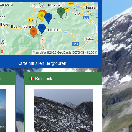
Karte mit allen Bergtouren
ze
Reisnock