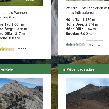
Wer die Gipfel genießen will
r auf die Wannen-
muss früh aufbrechen.
arlespitze
Höhe Tal:
1.180 m
he Tal:
1.061 m
Höhe Berg:
2.374 m
he Berg:
2.378 m
Höhe Diff.:
1194 m
e Diff.:
1317 m
Strecke:
6,0 Std.
ecke:
8,0 Std.
mehr ..
mehr ..
ierköpfe
Wilde Kreuzspitze