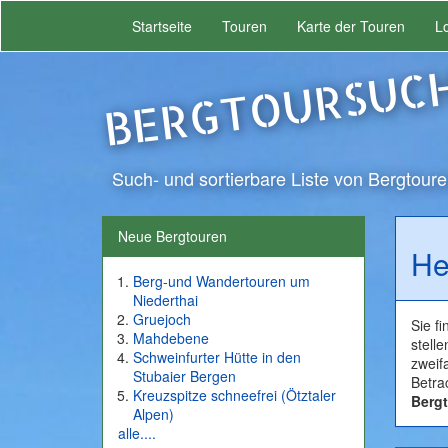
Startseite
Touren
Karte der Touren
L
BERGTOURSUC
Such- und sortierbare Liste von Bergtoure
Neue Bergtouren
He
Berg-und Wandertouren um
Niederthai
Gruejoch
Sie f
Mahdebene
stell
Schweinfurter Hütte in den
zweif
Stubaier Bergen
Betra
Kreuzspitze schneefrei (Ötztaler
Berg
Alpen)
alle....