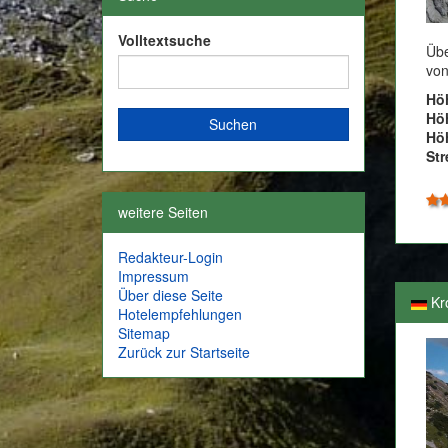
Volltextsuche
Übe
von
Hö
Hö
Höh
Str
weitere Seiten
Redakteur-Login
Impressum
Über diese Seite
Kr
Hotelempfehlungen
Sitemap
Zurück zur Startseite