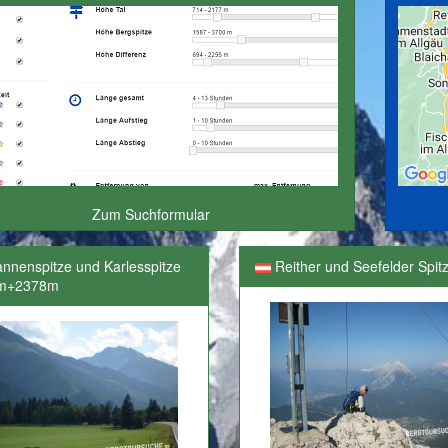
Zum Suchformular
nnenspitze und Karlesspitze
Reither und Seefelder Spit
m+2378m