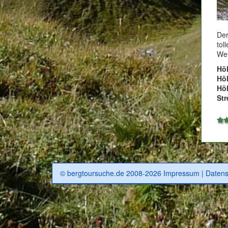
Der
tol
Wet
Hö
Hö
Höh
Str
© bergtoursuche.de 2008-2026
Impressum
|
Datens