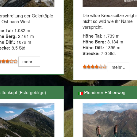
Die wilde Kreuzspitze zeigt 
rschreitung der Geierköpfe
nicht so wild wie ihr Name
 Ost nach West
verspricht.
he Tal:
1.082 m
Höhe Tal:
1.739 m
he Berg:
2.161 m
Höhe Berg:
3.134 m
e Diff.:
1079 m
Höhe Diff.:
1395 m
ecke:
8,5 Std.
Strecke:
7,0 Std.
mehr ..
mehr ..
ottenkopf (Estergebirge)
Pfunderer Höhenweg