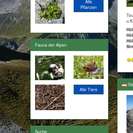
Alle
Pflanzen
Tou
u.K
Hö
Hö
Höh
Fauna der Alpen
Str
Ge
Alle Tiere
Suche