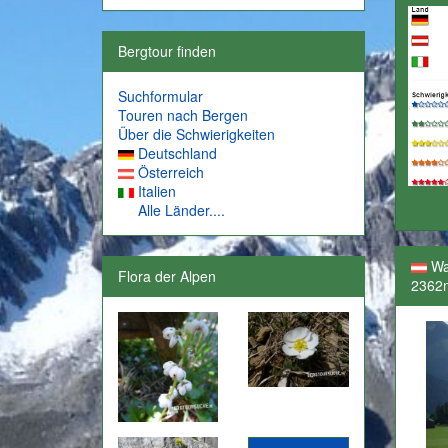
Bergtour finden
Suchformular
Touren nach Bergen
Über die Schwierigkeiten
Deutschland
Österreich
Italien
Alle Länder....
Wa
Flora der Alpen
2362